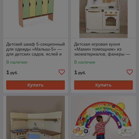
Детский шкаф 5‑секционный
Детская игровая кухня
для одежды «Малыш‑5» —
«Мамин помощник» из
для детских садов, яслей и
экоматериалов, фанеры —
дома
для детских садов, яслей и
В наличии
В наличии
дома
1
1
руб.
руб.
Купить
Купить