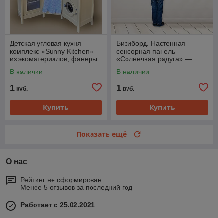
Детская угловая кухня
Бизиборд. Настенная
комплекс «Sunny Kitchen»
сенсорная панель
из экоматериалов, фанеры
«Солнечная радуга» —
— для детских садов, яслей
развивающий центр
В наличии
В наличии
и дома
Монтессори для игровой
комнаты
1
1
руб.
руб.
Купить
Купить
Показать ещё
О нас
Рейтинг не сформирован
Менее 5 отзывов за последний год
Работает с 25.02.2021