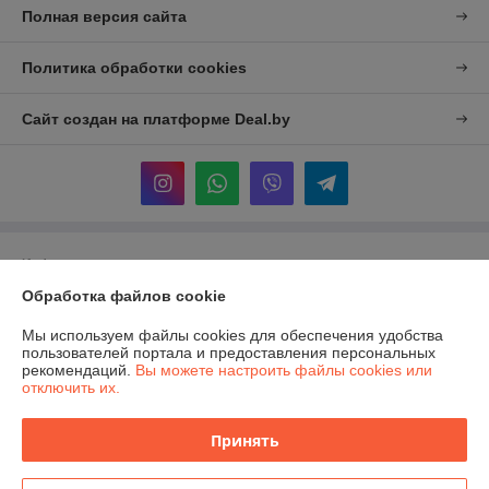
Полная версия сайта
Политика обработки cookies
Сайт создан на платформе Deal.by
Информация для покупателя
Обработка файлов cookie
Юридическое лицо:
ООО "РикомБай-Групп"
225242, ул.Молодежная, 1а, аг. Селец, Березовский р-н, Брестская обл.
Мы используем файлы cookies для обеспечения удобства
Регистрационный номер ЕГР: 291480299
пользователей портала и предоставления персональных
рекомендаций.
Вы можете настроить файлы cookies или
УНП: 291480299
отключить их.
Регистрационный орган: Березовский районный исполнительный
комитет
Принять
Дата регистрации компании: 15.12.2017