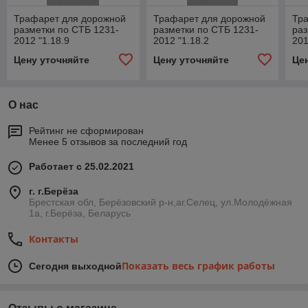
Трафарет для дорожной
Трафарет для дорожной
Тр
разметки по СТБ 1231-
разметки по СТБ 1231-
раз
2012 "1.18.9
2012 "1.18.2
201
Направление движения
Направление движения
На
Цену уточняйте
Цену уточняйте
Це
по полосам - запрет,
по полосам - только
по 
направо"
направо"
зап
О нас
Рейтинг не сформирован
Менее 5 отзывов за последний год
Работает с 25.02.2021
г. г.Берёза
Брестская обл, Берёзовский р-н,аг.Селец, ул.Молодёжная
1а, г.Берёза, Беларусь
Контакты
Показать весь график работы
Сегодня выходной