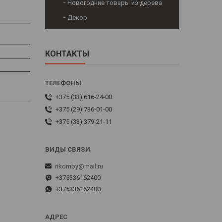
Новогодние товары из дерева
Декор
КОНТАКТЫ
+375 (33) 616-24-00
+375 (29) 736-01-00
+375 (33) 379-21-11
rikomby@mail.ru
+375336162400
+375336162400