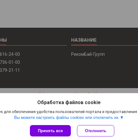
 616-24-00
РикомБай-Групп
 736-01-00
 379-21-11
Сайт создан на платформе Deal.by
Политика обработки файлов cookies
Обработка файлов cookie
РикомБай-Групп |
Пожаловаться на контент
Select Language
▼
s для обеспечения удобства пользователей портала и предоставления
Вы можете настроить файлы cookies или отключить их.
Принять все
Отклонить