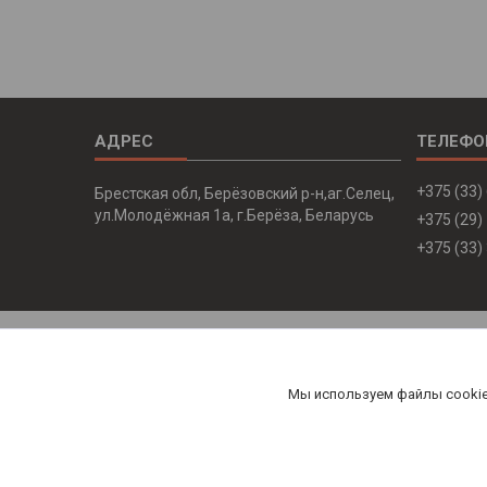
+375 (33)
Брестская обл, Берёзовский р-н,аг.Селец,
ул.Молодёжная 1а, г.Берёза, Беларусь
+375 (29)
+375 (33)
Мы используем файлы cookie