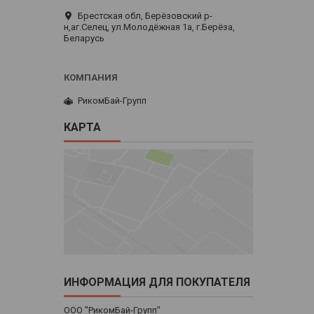
Брестская обл, Берёзовский р-
н,аг.Селец, ул.Молодёжная 1а, г.Берёза,
Беларусь
РикомБай-Групп
КАРТА
ИНФОРМАЦИЯ ДЛЯ ПОКУПАТЕЛЯ
ООО "РикомБай-Групп"