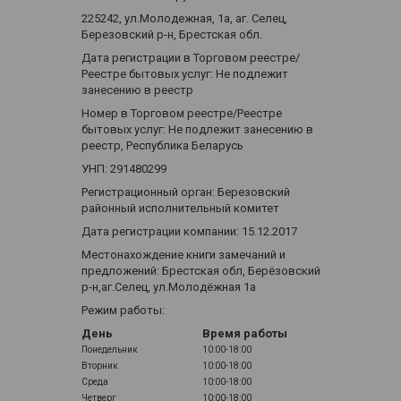
225242, ул.Молодежная, 1а, аг. Селец,
Березовский р-н, Брестская обл.
Дата регистрации в Торговом реестре/
Реестре бытовых услуг: Не подлежит
занесению в реестр
Номер в Торговом реестре/Реестре
бытовых услуг: Не подлежит занесению в
реестр, Республика Беларусь
УНП: 291480299
Регистрационный орган: Березовский
районный исполнительный комитет
Дата регистрации компании: 15.12.2017
Местонахождение книги замечаний и
предложений: Брестская обл, Берёзовский
р-н,аг.Селец, ул.Молодёжная 1а
Режим работы:
День
Время работы
Понедельник
10:00-18:00
Вторник
10:00-18:00
Среда
10:00-18:00
Четверг
10:00-18:00