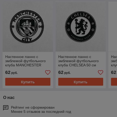
Настенное панно с
Настенное панно с
Нас
эмблемой футбольного
эмблемой футбольного
эм
клуба MANCHESTER
клуба CHELSEA 50 см
клу
CITY 50 см
62
62
62
руб.
руб.
Купить
Купить
О нас
Рейтинг не сформирован
Менее 5 отзывов за последний год