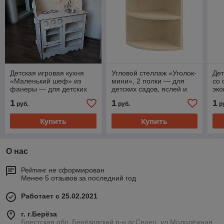
Детская игровая кухня
Угловой стеллаж «Уголок-
Дет
«Маленький шеф» из
мини», 2 полки — для
со 
фанеры — для детских
детских садов, яслей и
эк
садов, яслей и дома
дома, из экоматериалов,
— д
1
1
1
руб.
руб.
р
фанеры
ясл
Купить
Купить
О нас
Рейтинг не сформирован
Менее 5 отзывов за последний год
Работает с 25.02.2021
г. г.Берёза
Брестская обл, Берёзовский р-н,аг.Селец, ул.Молодёжная