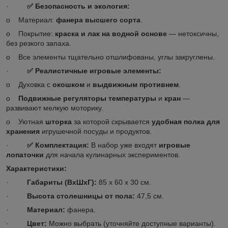
·
✅
Безопасность и экология:
o Материал:
фанера высшего сорта
.
o Покрытие:
краска и лак на водной основе
— нетоксичны,
без резкого запаха.
o Все элементы тщательно отшлифованы, углы закруглены.
·
✅
Реалистичные игровые элементы:
o Духовка с
окошком
и
выдвижным противнем
.
o
Подвижные регуляторы температуры
и
кран
—
развивают мелкую моторику.
o Уютная
шторка
за которой скрывается
удобная полка для
хранения
игрушечной посуды и продуктов.
·
✅
Комплектация:
В набор уже входят
игровые
лопаточки
для начала кулинарных экспериментов.
Характеристики:
·
Габариты (ВхШхГ):
85 x 60 x 30 см.
·
Высота столешницы от пола:
47,5 см.
·
Материал:
фанера.
·
Цвет:
Можно выбрать (уточняйте доступные варианты).