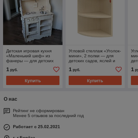
Детская игровая кухня
Угловой стеллаж «Уголок-
Угл
«Маленький шеф» из
мини», 2 полки — для
мин
фанеры — для детских
детских садов, яслей и
дет
садов, яслей и дома
дома, из экоматериалов,
дом
1
1
1
руб.
руб.
р
фанеры
фа
Купить
Купить
О нас
Рейтинг не сформирован
Менее 5 отзывов за последний год
Работает с 25.02.2021
г. г.Берёза