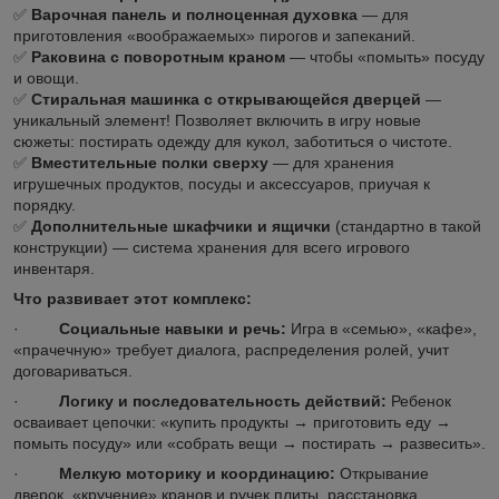
✅
Варочная панель и полноценная духовка
— для
приготовления «воображаемых» пирогов и запеканий.
✅
Раковина с поворотным краном
— чтобы «помыть» посуду
и овощи.
✅
Стиральная машинка с открывающейся дверцей
—
уникальный элемент! Позволяет включить в игру новые
сюжеты: постирать одежду для кукол, заботиться о чистоте.
✅
Вместительные полки сверху
— для хранения
игрушечных продуктов, посуды и аксессуаров, приучая к
порядку.
✅
Дополнительные шкафчики и ящички
(стандартно в такой
конструкции) — система хранения для всего игрового
инвентаря.
Что развивает этот комплекс:
·
Социальные навыки и речь:
Игра в «семью», «кафе»,
«прачечную» требует диалога, распределения ролей, учит
договариваться.
·
Логику и последовательность действий:
Ребенок
осваивает цепочки: «купить продукты → приготовить еду →
помыть посуду» или «собрать вещи → постирать → развесить».
·
Мелкую моторику и координацию:
Открывание
дверок, «кручение» кранов и ручек плиты, расстановка