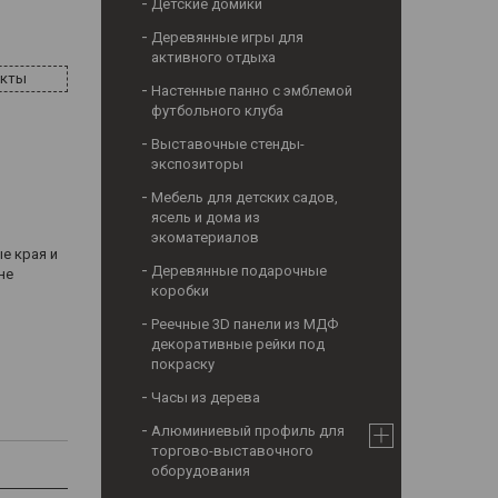
Детские домики
Деревянные игры для
активного отдыха
акты
Настенные панно с эмблемой
футбольного клуба
Выставочные стенды-
экспозиторы
Мебель для детских садов,
ясель и дома из
экоматериалов
е края и
Деревянные подарочные
не
коробки
Реечные 3D панели из МДФ
декоративные рейки под
покраску
Часы из дерева
Алюминиевый профиль для
торгово-выставочного
оборудования