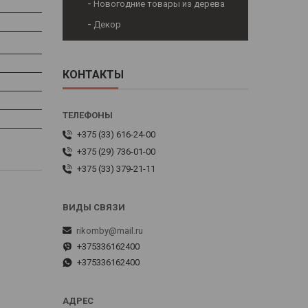
Новогодние товары из дерева
Декор
КОНТАКТЫ
+375 (33) 616-24-00
+375 (29) 736-01-00
+375 (33) 379-21-11
rikomby@mail.ru
+375336162400
+375336162400