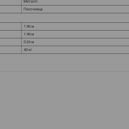
Металл
Песочница
1.96 м
1.96 м
0.26 м
40 кг