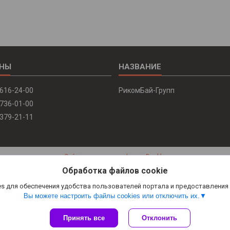
 616-24-00
РикомБай-Групп
 736-01-00
 379-21-11
Сайт создан на платформе Deal.by
Политика обработки файлов cookies
Обработка файлов cookie
РикомБай-Групп |
Пожаловаться на контент
Select Language
▼
s для обеспечения удобства пользователей портала и предоставления
Вы можете настроить файлы cookies или отключить их.
Принять все
Отклонить