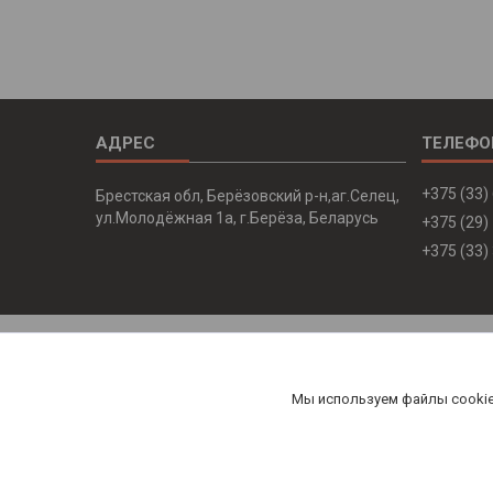
+375 (33)
Брестская обл, Берёзовский р-н,аг.Селец,
ул.Молодёжная 1а, г.Берёза, Беларусь
+375 (29)
+375 (33)
Мы используем файлы cookie