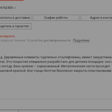
36162400
 оплаты и доставки
График работы
Адрес и конт
дитель и гарантия
овара в течение 14 дней
по договоренности
Подробнее
д. Деревянные элементы тщательно отшлифованы, имеют закругленны
ах. Это покрытие специально разработано для детских площадок: оно 
 погоду. Весь крепеж — оцинкованный. Металлические части проходят
шковой краской. Все торцы болтов безопасно закрыты пластиковыми