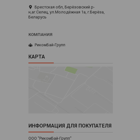
Брестская обл, Берёзовский р-
н,аг.Селец, ул.Молодёжная 1а, г.Берёза,
Беларусь
РикомБай-Групп
КАРТА
ИНФОРМАЦИЯ ДЛЯ ПОКУПАТЕЛЯ
ООО "РикомБай-Групп"