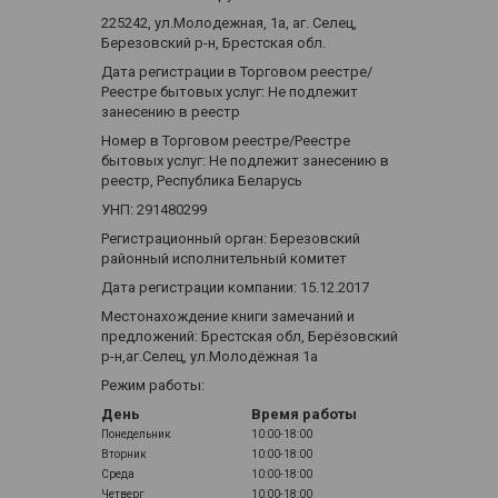
225242, ул.Молодежная, 1а, аг. Селец,
Березовский р-н, Брестская обл.
Дата регистрации в Торговом реестре/
Реестре бытовых услуг: Не подлежит
занесению в реестр
Номер в Торговом реестре/Реестре
бытовых услуг: Не подлежит занесению в
реестр, Республика Беларусь
УНП: 291480299
Регистрационный орган: Березовский
районный исполнительный комитет
Дата регистрации компании: 15.12.2017
Местонахождение книги замечаний и
предложений: Брестская обл, Берёзовский
р-н,аг.Селец, ул.Молодёжная 1а
Режим работы:
День
Время работы
Понедельник
10:00-18:00
Вторник
10:00-18:00
Среда
10:00-18:00
Четверг
10:00-18:00