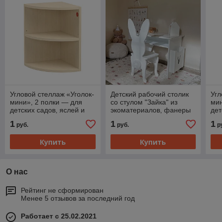
Угловой стеллаж «Уголок-
Детский рабочий столик
Угл
мини», 2 полки — для
со стулом "Зайка" из
мин
детских садов, яслей и
экоматериалов, фанеры
дет
дома, из экоматериалов,
— для детских садов,
дом
1
1
1
руб.
руб.
р
фанеры
яслей и дома
фа
Купить
Купить
О нас
Рейтинг не сформирован
Менее 5 отзывов за последний год
Работает с 25.02.2021