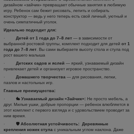
дизайном «зайчик» превращает обычные занятия в любимую
игру. Ребенок сам бежит рисовать, лепить и собирать
конструктор — ведь у него теперь есть свой личный, уютный и
очень симпатичный уголок.
Идеально подходит для:
·
Детей от 1 года до 7–8 лет
— в зависимости от
выбранной ростовой группы, комплект подходит для детей
от 1
года до 7–8 лет
. Вы сами выбираете высоту стола и стула под
рост вашего малыша
·
Детских садов и яслей
— яркий, узнаваемый дизайн
привлекает детей и организует игровое пространство.
·
Домашнего творчества
— для рисования, лепки,
пазлов и настольных игр.
Главные преимущества:
·
🐇
Узнаваемый дизайн «Зайчик»:
Не просто мебель, а
друг. Милые ушки, добрые пропорции — ребенок влюбляется в
этот комплект с первого взгляда и с удовольствием проводит за
ним время.
·
🛡
️ Абсолютная устойчивость:
Деревянные
крепления ножек стула
с уникальным углом наклона. Даже