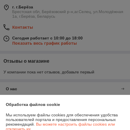
г. г.Берёза
Брестская обл, Берёзовский р-н,аг.Селец, ул.Молодёжная
1а, г.Берёза, Беларусь
Контакты
Сегодня работает с 10:00 до 18:00
Показать весь график работы
Отзывы о магазине
У компании пока нет отзывов, добавьте первый
О нас
Контакты
Обработка файлов cookie
Мы используем файлы cookies для обеспечения удобства
Доставка и оплата
пользователей портала и предоставления персональных
рекомендаций.
Вы можете настроить файлы cookies или
отключить их.
График работы