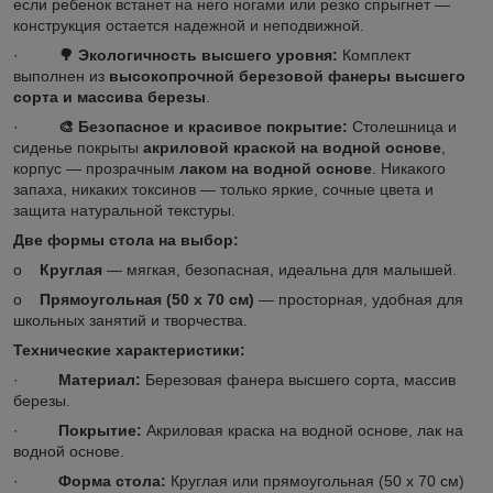
если ребенок встанет на него ногами или резко спрыгнет —
конструкция остается надежной и неподвижной.
·
🌳
Экологичность высшего уровня:
Комплект
выполнен из
высокопрочной березовой фанеры высшего
сорта и массива березы
.
·
🎨
Безопасное и красивое покрытие:
Столешница и
сиденье покрыты
акриловой краской на водной основе
,
корпус — прозрачным
лаком на водной основе
. Никакого
запаха, никаких токсинов — только яркие, сочные цвета и
защита натуральной текстуры.
Две формы стола на выбор:
o
Круглая
— мягкая, безопасная, идеальна для малышей.
o
Прямоугольная (50 х 70 см)
— просторная, удобная для
школьных занятий и творчества.
Технические характеристики:
·
Материал:
Березовая фанера высшего сорта, массив
березы.
·
Покрытие:
Акриловая краска на водной основе, лак на
водной основе.
·
Форма стола:
Круглая или прямоугольная (50 х 70 см)