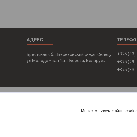
+375 (33)
Брестская обл, Берёзовский р-н,аг.Селец,
ул.Молодёжная 1а, г.Берёза, Беларусь
+375 (29)
+375 (33)
Мы используем файлы cookie