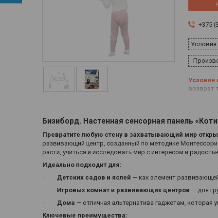
+375 (
Условия
Произво
возврат т
Бизиборд. Настенная сенсорная панель «Кот
Превратите любую стену в захватывающий мир откры
развивающий центр, созданный по методике Монтессори.
расти, учиться и исследовать мир с интересом и радость
Идеально подходит для:
·
Детских садов и яслей
— как элемент развивающей
·
Игровых комнат и развивающих центров
— для гр
·
Дома
— отличная альтернатива гаджетам, которая у
Ключевые преимущества: