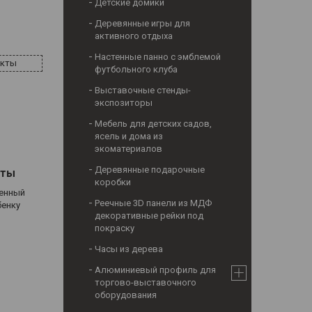
Детские домики
Деревянные игры для
активного отдыха
Настенные панно с эмблемой
акты
футбольного клуба
Выставочные стенды-
экспозиторы
Мебель для детских садов,
ясель и дома из
экоматериалов
Деревянные подарочные
аты
коробки
ценный
Реечные 3D панели из МДФ
бенку
декоративные рейки под
покраску
Часы из дерева
Алюминиевый профиль для
торгово-выставочного
оборудования