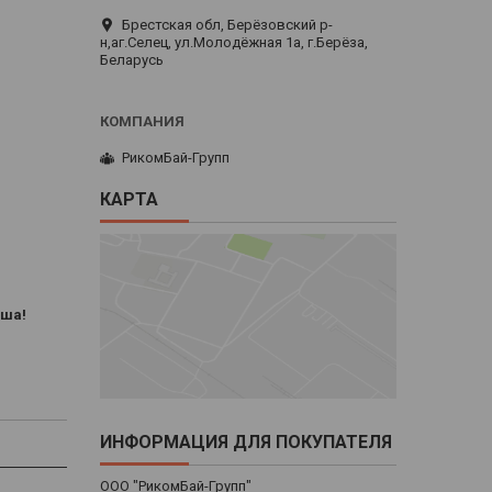
Брестская обл, Берёзовский р-
н,аг.Селец, ул.Молодёжная 1а, г.Берёза,
Беларусь
РикомБай-Групп
КАРТА
ыша!
ИНФОРМАЦИЯ ДЛЯ ПОКУПАТЕЛЯ
ООО "РикомБай-Групп"