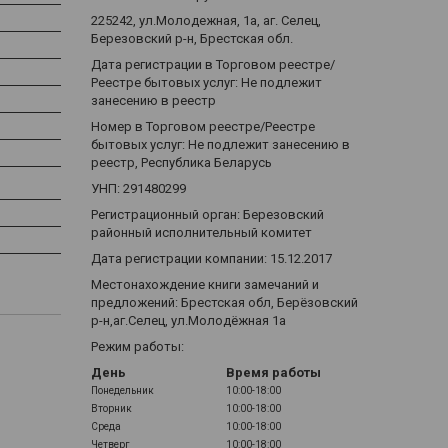
225242, ул.Молодежная, 1а, аг. Селец,
Березовский р-н, Брестская обл.
Дата регистрации в Торговом реестре/
Реестре бытовых услуг: Не подлежит
занесению в реестр
Номер в Торговом реестре/Реестре
бытовых услуг: Не подлежит занесению в
реестр, Республика Беларусь
УНП: 291480299
Регистрационный орган: Березовский
районный исполнительный комитет
Дата регистрации компании: 15.12.2017
Местонахождение книги замечаний и
предложений: Брестская обл, Берёзовский
р-н,аг.Селец, ул.Молодёжная 1а
Режим работы:
День
Время работы
Понедельник
10:00-18:00
Вторник
10:00-18:00
Среда
10:00-18:00
Четверг
10:00-18:00