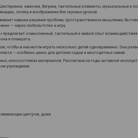
Шестеренки, замочки, бегунки, тактильные элементы, музыкальные и ло
инацию, логику и воображение без скучных уроков.
азвивает навыки решения проблем, пространственное мышление, бытов
венно — через любопытство и игру.
» предлагает осмысленный, тактильный и живой опыт взаимодействия
фона и планшета.
я, чтобы в нее могли играть несколько детей одновременно. Она разв
лекта — особенно ценно для детских садов и многодетных семей.
ных, износостойких материалов. Рассчитана на годы активной эксплуат
ком учреждении.
развивающих центров, дома