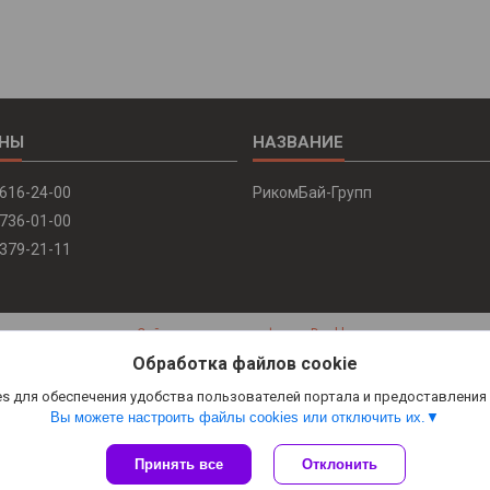
 616-24-00
РикомБай-Групп
 736-01-00
 379-21-11
Сайт создан на платформе Deal.by
Политика обработки файлов cookies
Обработка файлов cookie
РикомБай-Групп |
Пожаловаться на контент
Select Language
▼
s для обеспечения удобства пользователей портала и предоставления
Вы можете настроить файлы cookies или отключить их.
Принять все
Отклонить