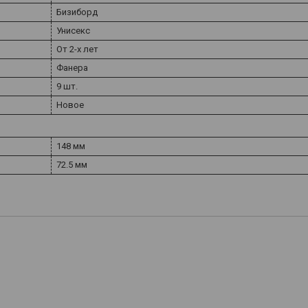
Бизиборд
Унисекс
От 2-х лет
Фанера
9 шт.
Новое
148 мм
72.5 мм