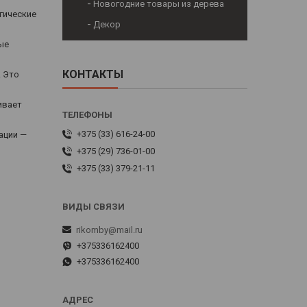
Новогодние товары из дерева
гические
Декор
ые
КОНТАКТЫ
. Это
ивает
+375 (33) 616-24-00
ации —
+375 (29) 736-01-00
+375 (33) 379-21-11
rikomby@mail.ru
+375336162400
+375336162400