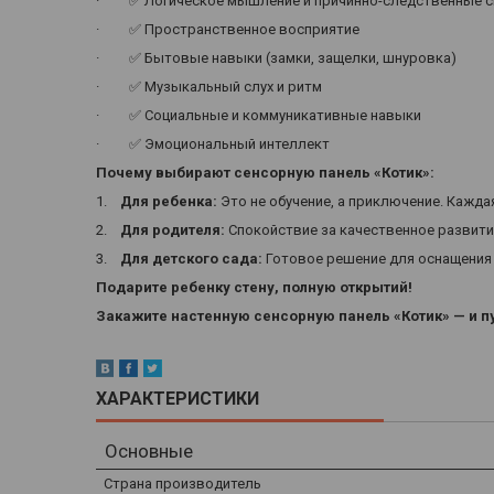
· ✅ Логическое мышление и причинно-следственные с
· ✅ Пространственное восприятие
· ✅ Бытовые навыки (замки, защелки, шнуровка)
· ✅ Музыкальный слух и ритм
· ✅ Социальные и коммуникативные навыки
· ✅ Эмоциональный интеллект
Почему выбирают сенсорную панель «Котик»:
1.
Для ребенка:
Это не обучение, а приключение. Каждая
2.
Для родителя:
Спокойствие за качественное развитие
3.
Для детского сада:
Готовое решение для оснащения
Подарите ребенку стену, полную открытий!
Закажите настенную сенсорную панель «Котик» — и 
ХАРАКТЕРИСТИКИ
Основные
Страна производитель