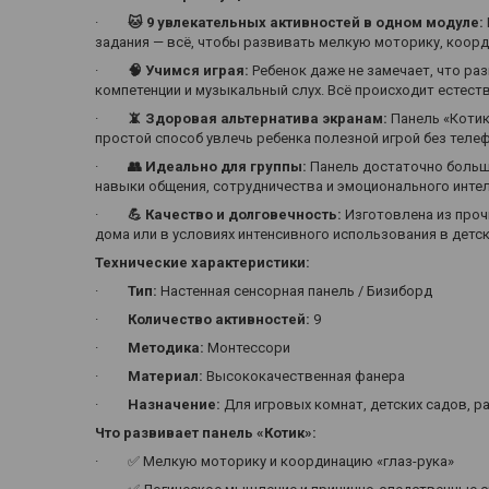
·
🐱
9 увлекательных активностей в одном модуле:
задания — всё, чтобы развивать мелкую моторику, коорд
·
🧠 Учимся играя:
Ребенок даже не замечает, что р
компетенции и музыкальный слух. Всё происходит естест
·
📵
Здоровая альтернатива экранам:
Панель «Котик
простой способ увлечь ребенка полезной игрой без теле
·
👥
Идеально для группы:
Панель достаточно больша
навыки общения, сотрудничества и эмоционального интел
·
💪
Качество и долговечность:
Изготовлена из проч
дома или в условиях интенсивного использования в детс
Технические характеристики:
·
Тип:
Настенная сенсорная панель / Бизиборд
·
Количество активностей:
9
·
Методика:
Монтессори
·
Материал:
Высококачественная фанера
·
Назначение:
Для игровых комнат, детских садов, 
Что развивает панель «Котик»:
· ✅ Мелкую моторику и координацию «глаз-рука»