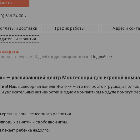
Купить
33) 616-24-00
 оплаты и доставки
График работы
Адрес и конт
дитель и гарантия
овара в течение 14 дней
по договоренности
Подробнее
ик» — развивающий центр Монтессори для игровой комн
тий!
Наша сенсорная панель «Котик» — это не просто игрушка, а полно
 9 увлекательных активностей в одном компактном модуле помогут ре
ю.
 среды и зоны сенсорного развития.
упповых занятий и свободной игры.
влекает ребенка надолго.