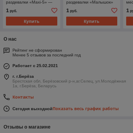
раздевалки «Maxi-5» —
раздевалки «Малышок»
ме
для детских садов, яслей
— для детских садов,
для
1
1
1
руб.
руб.
р
и дома
яслей и дома
и 
Купить
Купить
О нас
Рейтинг не сформирован
Менее 5 отзывов за последний год
Работает с 25.02.2021
г. г.Берёза
Брестская обл, Берёзовский р-н,аг.Селец, ул.Молодёжная
1а, г.Берёза, Беларусь
Контакты
Показать весь график работы
Сегодня выходной
Отзывы о магазине