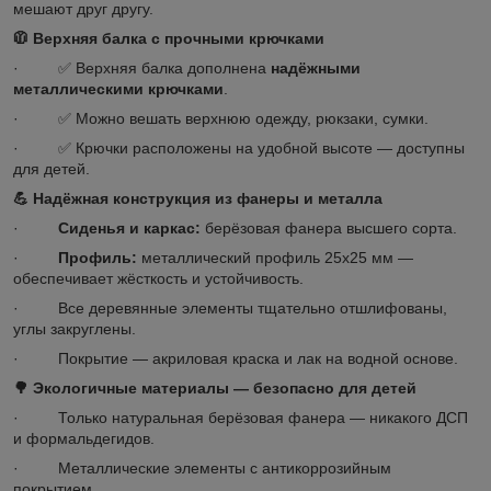
мешают друг другу.
🧥 Верхняя балка с прочными крючками
· ✅ Верхняя балка дополнена
надёжными
металлическими крючками
.
· ✅ Можно вешать верхнюю одежду, рюкзаки, сумки.
· ✅ Крючки расположены на удобной высоте — доступны
для детей.
💪
Надёжная конструкция из фанеры и металла
·
Сиденья и каркас:
берёзовая фанера высшего сорта.
·
Профиль:
металлический профиль 25х25 мм —
обеспечивает жёсткость и устойчивость.
· Все деревянные элементы тщательно отшлифованы,
углы закруглены.
· Покрытие — акриловая краска и лак на водной основе.
🌳
Экологичные материалы — безопасно для детей
· Только натуральная берёзовая фанера — никакого ДСП
и формальдегидов.
· Металлические элементы с антикоррозийным
покрытием.