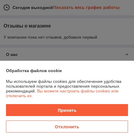
Показать весь график работы
Сегодня выходной
Отзывы о магазине
У компании пока нет отзывов, добавьте первый
О нас
Контакты
Обработка файлов cookie
Мы используем файлы cookies для обеспечения удобства
Доставка и оплата
пользователей портала и предоставления персональных
рекомендаций.
Вы можете настроить файлы cookies или
отключить их.
График работы
Принять
Полная версия сайта
Политика обработки cookies
Отклонить