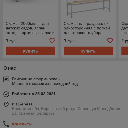
Скамья 2000мм — для
Скамья для раздевалок
Ск
детских садов, яслей,
односторонняя с полкой
дет
школ, спортивных залов и
для головного убора —
шко
бассейнов
для детских садов, школ,
ба
1
1
1
руб.
руб.
р
спортивных залов
Купить
Купить
О нас
Рейтинг не сформирован
Менее 5 отзывов за последний год
Работает с 25.02.2021
г. г.Берёза
Брестская обл, Берёзовский р-н,аг.Селец, ул.Молодёжная
1а, г.Берёза, Беларусь
Контакты